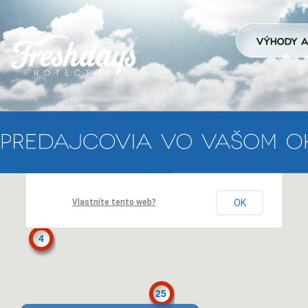
Na této stránce nelze Mapy Google správně
načíst.
Vlastníte tento web?
OK
4
25