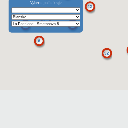
Vyberte podle kraje
42
54
97
9
8
32